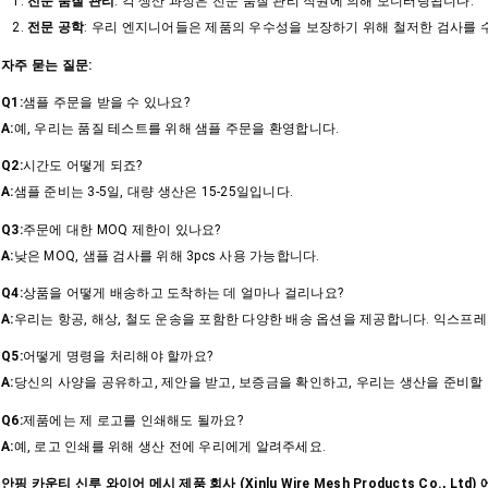
전문 품질 관리
: 각 생산 과정은 전문 품질 관리 직원에 의해 모니터링됩니다.
전문 공학
: 우리 엔지니어들은 제품의 우수성을 보장하기 위해 철저한 검사를 
자주 묻는 질문:
Q1:
샘플 주문을 받을 수 있나요?
A:
예, 우리는 품질 테스트를 위해 샘플 주문을 환영합니다.
Q2:
시간도 어떻게 되죠?
A:
샘플 준비는 3-5일, 대량 생산은 15-25일입니다.
Q3:
주문에 대한 MOQ 제한이 있나요?
A:
낮은 MOQ, 샘플 검사를 위해 3pcs 사용 가능합니다.
Q4:
상품을 어떻게 배송하고 도착하는 데 얼마나 걸리나요?
A:
우리는 항공, 해상, 철도 운송을 포함한 다양한 배송 옵션을 제공합니다. 익스프레스
Q5:
어떻게 명령을 처리해야 할까요?
A:
당신의 사양을 공유하고, 제안을 받고, 보증금을 확인하고, 우리는 생산을 준비할
Q6:
제품에는 제 로고를 인쇄해도 될까요?
A:
예, 로고 인쇄를 위해 생산 전에 우리에게 알려주세요.
안핑 카운티 신루 와이어 메시 제품 회사 (Xinlu Wire Mesh Products Co., Ltd)