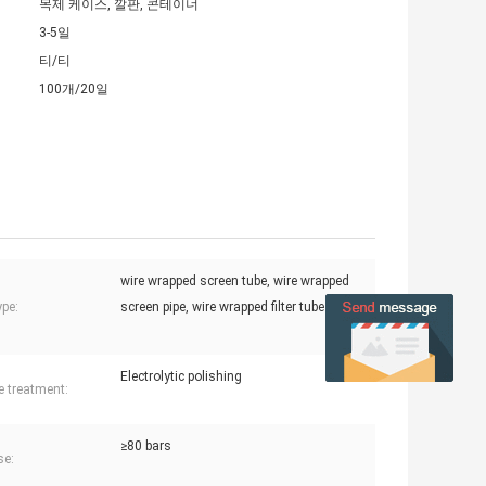
목제 케이스, 깔판, 콘테이너
3-5일
티/티
100개/20일
wire wrapped screen tube, wire wrapped
ype:
screen pipe, wire wrapped filter tube
Electrolytic polishing
e treatment:
≥80 bars
se: