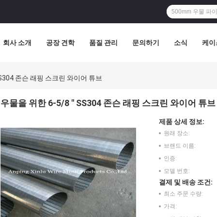
회사 소개
공장 견학
품질 관리
문의하기
소식
케이
 SS304 존슨 래핑 스크린 와이어 튜브
우물을 위한 6-5/8 " SS304 존슨 래핑 스크린 와이어 튜브
제품 상세 정보:
원래 장소:
브랜드 이름:
인증:
모델 번호:
결제 및 배송 조건:
최소 주문 수량:
가격: